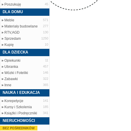
»
Poszukuję
45
DLA DOMU
»
Meble
571
»
Materiały budowlane
277
»
RTV,AGD
130
»
Sprzedam
1250
»
Kupię
10
DLA DZIECKA
»
Opiekunki
11
»
Ubranka
457
»
Wózki i Foteliki
146
»
Zabawki
322
»
Inne
365
NAUKA I EDUKACJA
»
Korepetycje
141
»
Kursy i Szkolenia
185
»
Książki i Podręczniki
341
NIERUCHOMOŚCI
BEZ POŚREDNIKÓW