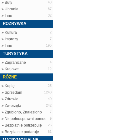
»
Buty
43
»
Ubrania
87
»
Inne
32
ROZRYWKA
»
Kultura
2
»
Imprezy
7
»
Inne
195
TURYSTYKA
»
Zagraniczne
4
»
Krajowe
12
RÓŻNE
»
Kupię
25
»
Sprzedam
1240
»
Zdrowie
40
»
Zwierzęta
242
»
Zgubiono, Znaleziono
7
»
Niepełnosprawni pomoc
9
»
Bezpłatnie potrzebuję
26
»
Bezpłatnie podaruję
61
MATRYMONIALNE