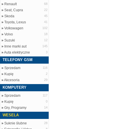
»
Renault
68
»
Seat, Cupra
22
»
Skoda
45
»
Toyota, Lexus
41
»
Volkswagen
102
»
Volvo
18
»
Suzuki
12
»
Inne marki aut
145
»
Auta elektryczne
3
TELEFONY GSM
»
Sprzedam
116
»
Kupię
2
»
Akcesoria
29
KOMPUTERY
»
Sprzedam
117
»
Kupię
0
»
Gry, Programy
14
WESELA
»
Suknie ślubne
28