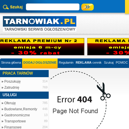
Strona główna
DODAJ OGŁOSZENIE
Regulamin
REKLAMA
cennik
Szukaj
POMOC
PRACA TARNÓW
»
Poszukuję
314
»
Zatrudnię
769
USŁUGI
»
Oferuję
785
»
Budowlane,Remonty
446
»
Gastronomiczne
13
»
Transportowe
89
»
Finansowe
204