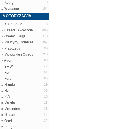
»
Kupię
8
»
Wynajmę
194
MOTORYZACJA
»
KUPIĘ Auto
8
»
Części i Akcesoria
806
»
Opony i Felgi
318
»
Maszyny, Rolnicze
387
»
Przyczepy
36
»
Motocykle i Quady
220
»
Audi
89
»
BMW
47
»
Fiat
51
»
Ford
85
»
Honda
29
»
Hyundai
33
»
KIA
18
»
Mazda
18
»
Mercedes
38
»
Nissan
34
»
Opel
122
»
Peugeot
74