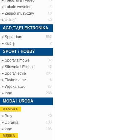
»
Fotografia i Video
8
»
Lokale weselne
4
»
Zespół muzyczny
10
»
Usługi
40
AGD,TV,ELEKTRONIKA
»
Sprzedam
592
»
Kupię
2
SPORT i HOBBY
»
Sporty zimowe
32
»
Siłownia i Fitness
42
»
Sporty letnie
285
»
Ekstremalne
6
»
Wędkarstwo
26
»
Inne
233
MODA i URODA
DAMSKA
»
Buty
40
»
Ubrania
136
»
Inne
106
MĘSKA