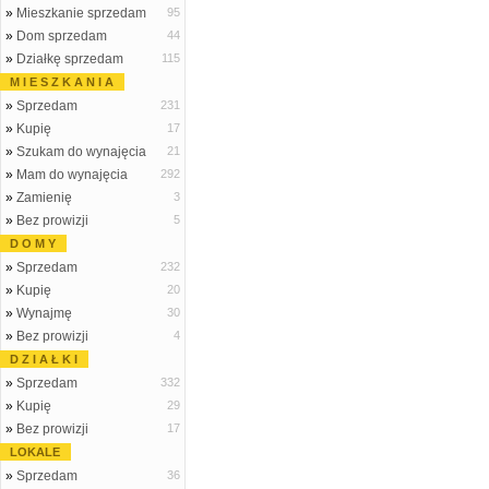
»
Mieszkanie sprzedam
95
»
Dom sprzedam
44
»
Działkę sprzedam
115
M I E S Z K A N I A
»
Sprzedam
231
»
Kupię
17
»
Szukam do wynajęcia
21
»
Mam do wynajęcia
292
»
Zamienię
3
»
Bez prowizji
5
D O M Y
»
Sprzedam
232
»
Kupię
20
»
Wynajmę
30
»
Bez prowizji
4
D Z I A Ł K I
»
Sprzedam
332
»
Kupię
29
»
Bez prowizji
17
LOKALE
»
Sprzedam
36