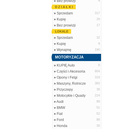
»
Bez prowizji
4
D Z I A Ł K I
»
Sprzedam
317
»
Kupię
29
»
Bez prowizji
17
LOKALE
»
Sprzedam
32
»
Kupię
9
»
Wynajmę
190
MOTORYZACJA
»
KUPIĘ Auto
8
»
Części i Akcesoria
804
»
Opony i Felgi
319
»
Maszyny, Rolnicze
383
»
Przyczepy
38
»
Motocykle i Quady
224
»
Audi
89
»
BMW
51
»
Fiat
52
»
Ford
88
»
Honda
30