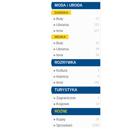
MODA i URODA
DAMSKA
»
Buty
37
»
Ubrania
131
»
Inne
107
MĘSKA
»
Buty
42
»
Ubrania
86
»
Inne
34
ROZRYWKA
»
Kultura
3
»
Imprezy
8
»
Inne
195
TURYSTYKA
»
Zagraniczne
4
»
Krajowe
14
RÓŻNE
»
Kupię
26
»
Sprzedam
1260