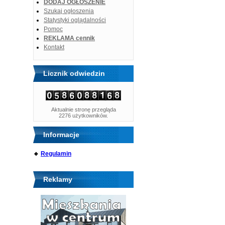
DODAJ OGŁOSZENIE
Szukaj ogłoszenia
Statystyki oglądalności
Pomoc
REKLAMA cennik
Kontakt
Licznik odwiedzin
Aktualnie stronę przegląda
2276 użytkowników.
Informacje
🔹
Regulamin
Reklamy