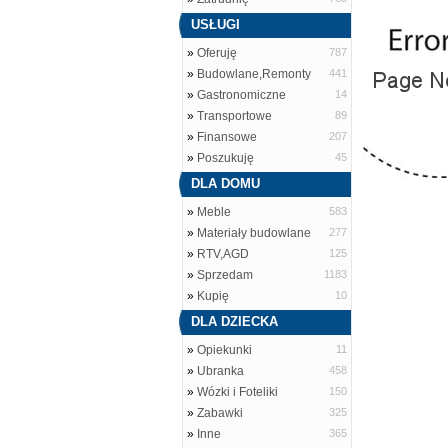
USŁUGI
»
Oferuję
787
»
Budowlane,Remonty
441
»
Gastronomiczne
14
»
Transportowe
89
»
Finansowe
207
»
Poszukuję
45
DLA DOMU
»
Meble
583
»
Materiały budowlane
277
»
RTV,AGD
125
»
Sprzedam
1183
»
Kupię
10
DLA DZIECKA
»
Opiekunki
11
»
Ubranka
458
»
Wózki i Foteliki
150
»
Zabawki
325
»
Inne
365