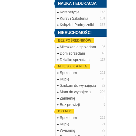
NAUKA I EDUKACJA
»
Korepetycje
143
»
Kursy i Szkolenia
181
»
Książki i Podręczniki
337
NIERUCHOMOŚCI
BEZ POŚREDNIKÓW
»
Mieszkanie sprzedam
93
»
Dom sprzedam
46
»
Działkę sprzedam
117
M I E S Z K A N I A
»
Sprzedam
221
»
Kupię
19
»
Szukam do wynajęcia
22
»
Mam do wynajęcia
294
»
Zamienię
3
»
Bez prowizji
5
D O M Y
»
Sprzedam
223
»
Kupię
21
»
Wynajmę
29