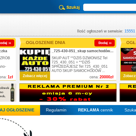
Ilość ogłoszeń w serwisie:
15551
OGŁOSZENIE DNIA
OGŁ
czka
_725-430-051_skup samochodów_nr.1
 ZRÓB
SKUP AUT **DZIŚ DZWONISZ Tel
725_430_051 = **DZIŚ
ano-
SPRZEDAJESZ Tel 725_430_051
AUTO SKUP SAMOCHODÓW ...
Zobacz więcej
Zobacz
1zł
20000zł
ena:
cena:
AJ OGŁOSZENIE
Regulamin
REKLAMA
cennik
Szuka