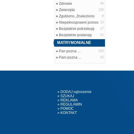
»
Zdrowie
40
»
Zwierzęta
235
»
Zgubiono, Znaleziono
8
»
Niepełnosprawni pomoc
12
»
Bezpłatnie potrzebuję
27
»
Bezpłatnie podaruję
61
MATRYMONIALNE
»
Pan pozna ...
102
»
Pani pozna ...
52
» DODAJ ogloszenie
» SZUKAJ
» REKLAMA
» REGULAMIN
» POMOC
» KONTAKT