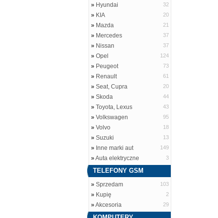
»
Hyundai
32
»
KIA
20
»
Mazda
21
»
Mercedes
37
»
Nissan
37
»
Opel
124
»
Peugeot
73
»
Renault
61
»
Seat, Cupra
20
»
Skoda
44
»
Toyota, Lexus
43
»
Volkswagen
95
»
Volvo
18
»
Suzuki
13
»
Inne marki aut
149
»
Auta elektryczne
3
TELEFONY GSM
»
Sprzedam
103
»
Kupię
2
»
Akcesoria
29
KOMPUTERY