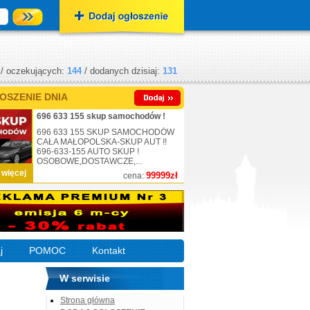
/ oczekujących:
144
/ dodanych dzisiaj:
131
OSZENIE DNIA
696 633 155 skup samochodów !
696 633 155 SKUP SAMOCHODÓW
CAŁA MAŁOPOLSKA-SKUP AUT !!
696-633-155 AUTO SKUP !
OSOBOWE,DOSTAWCZE,...
 więcej
99999zł
cena:
j
POMOC
Kontakt
W serwisie
Strona główna