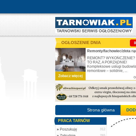
OGŁOSZENIE DNIA
Remonty/fachowiec/złota rą
REMONT? WYKOŃCZENIE?
TO RAZ, A PORZĄDNIE!
Kompleksowe usługi budowl
remontowe – solidnie, ...
Zobacz więcej
c
Strona główna
DOD
PRACA TARNÓW
»
Poszukuję
312
»
Zatrudnię
765