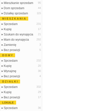
»
Mieszkanie sprzedam
95
»
Dom sprzedam
44
»
Działkę sprzedam
115
M I E S Z K A N I A
»
Sprzedam
231
»
Kupię
17
»
Szukam do wynajęcia
21
»
Mam do wynajęcia
292
»
Zamienię
3
»
Bez prowizji
5
D O M Y
»
Sprzedam
232
»
Kupię
20
»
Wynajmę
30
»
Bez prowizji
4
D Z I A Ł K I
»
Sprzedam
332
»
Kupię
29
»
Bez prowizji
17
LOKALE
»
Sprzedam
36