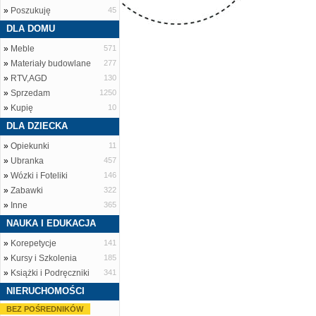
»
Poszukuję
45
DLA DOMU
»
Meble
571
»
Materiały budowlane
277
»
RTV,AGD
130
»
Sprzedam
1250
»
Kupię
10
DLA DZIECKA
»
Opiekunki
11
»
Ubranka
457
»
Wózki i Foteliki
146
»
Zabawki
322
»
Inne
365
NAUKA I EDUKACJA
»
Korepetycje
141
»
Kursy i Szkolenia
185
»
Książki i Podręczniki
341
NIERUCHOMOŚCI
BEZ POŚREDNIKÓW