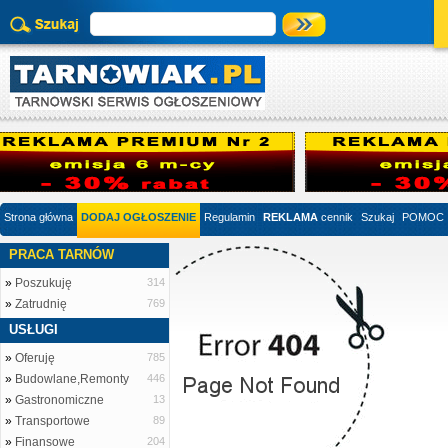
Strona główna
DODAJ OGŁOSZENIE
Regulamin
REKLAMA
cennik
Szukaj
POMOC
PRACA TARNÓW
»
Poszukuję
314
»
Zatrudnię
769
USŁUGI
»
Oferuję
785
»
Budowlane,Remonty
446
»
Gastronomiczne
13
»
Transportowe
89
»
Finansowe
204