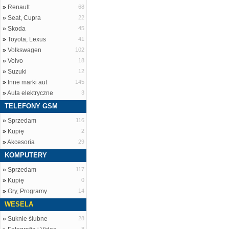
»
Renault
68
»
Seat, Cupra
22
»
Skoda
45
»
Toyota, Lexus
41
»
Volkswagen
102
»
Volvo
18
»
Suzuki
12
»
Inne marki aut
145
»
Auta elektryczne
3
TELEFONY GSM
»
Sprzedam
116
»
Kupię
2
»
Akcesoria
29
KOMPUTERY
»
Sprzedam
117
»
Kupię
0
»
Gry, Programy
14
WESELA
»
Suknie ślubne
28