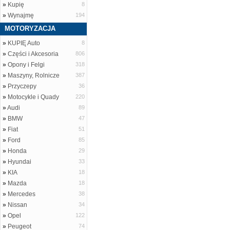
»
Kupię
8
»
Wynajmę
194
MOTORYZACJA
»
KUPIĘ Auto
8
»
Części i Akcesoria
806
»
Opony i Felgi
318
»
Maszyny, Rolnicze
387
»
Przyczepy
36
»
Motocykle i Quady
220
»
Audi
89
»
BMW
47
»
Fiat
51
»
Ford
85
»
Honda
29
»
Hyundai
33
»
KIA
18
»
Mazda
18
»
Mercedes
38
»
Nissan
34
»
Opel
122
»
Peugeot
74