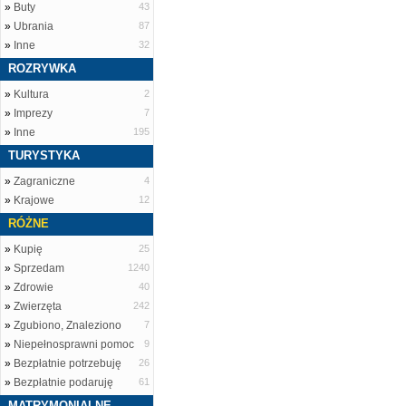
»
Buty
43
»
Ubrania
87
»
Inne
32
ROZRYWKA
»
Kultura
2
»
Imprezy
7
»
Inne
195
TURYSTYKA
»
Zagraniczne
4
»
Krajowe
12
RÓŻNE
»
Kupię
25
»
Sprzedam
1240
»
Zdrowie
40
»
Zwierzęta
242
»
Zgubiono, Znaleziono
7
»
Niepełnosprawni pomoc
9
»
Bezpłatnie potrzebuję
26
»
Bezpłatnie podaruję
61
MATRYMONIALNE