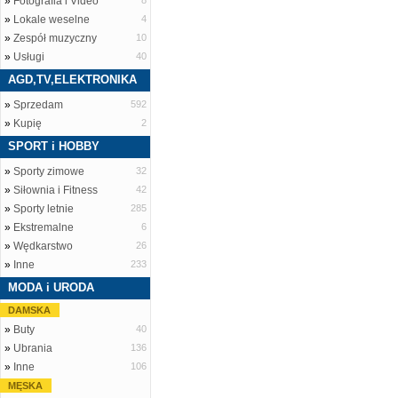
»
Fotografia i Video
8
»
Lokale weselne
4
»
Zespół muzyczny
10
»
Usługi
40
AGD,TV,ELEKTRONIKA
»
Sprzedam
592
»
Kupię
2
SPORT i HOBBY
»
Sporty zimowe
32
»
Siłownia i Fitness
42
»
Sporty letnie
285
»
Ekstremalne
6
»
Wędkarstwo
26
»
Inne
233
MODA i URODA
DAMSKA
»
Buty
40
»
Ubrania
136
»
Inne
106
MĘSKA