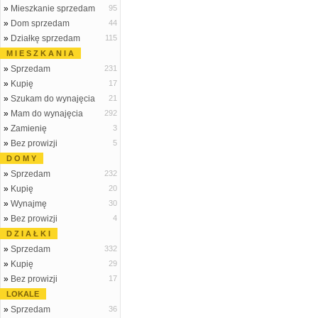
»
Mieszkanie sprzedam
95
»
Dom sprzedam
44
»
Działkę sprzedam
115
M I E S Z K A N I A
»
Sprzedam
231
»
Kupię
17
»
Szukam do wynajęcia
21
»
Mam do wynajęcia
292
»
Zamienię
3
»
Bez prowizji
5
D O M Y
»
Sprzedam
232
»
Kupię
20
»
Wynajmę
30
»
Bez prowizji
4
D Z I A Ł K I
»
Sprzedam
332
»
Kupię
29
»
Bez prowizji
17
LOKALE
»
Sprzedam
36