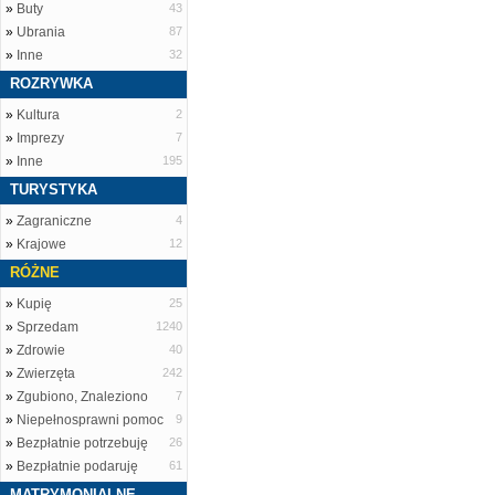
»
Buty
43
»
Ubrania
87
»
Inne
32
ROZRYWKA
»
Kultura
2
»
Imprezy
7
»
Inne
195
TURYSTYKA
»
Zagraniczne
4
»
Krajowe
12
RÓŻNE
»
Kupię
25
»
Sprzedam
1240
»
Zdrowie
40
»
Zwierzęta
242
»
Zgubiono, Znaleziono
7
»
Niepełnosprawni pomoc
9
»
Bezpłatnie potrzebuję
26
»
Bezpłatnie podaruję
61
MATRYMONIALNE