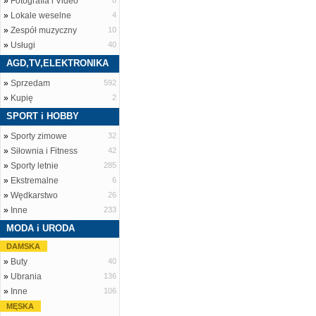
»
Fotografia i Video
8
»
Lokale weselne
4
»
Zespół muzyczny
10
»
Usługi
40
AGD,TV,ELEKTRONIKA
»
Sprzedam
592
»
Kupię
2
SPORT i HOBBY
»
Sporty zimowe
32
»
Siłownia i Fitness
42
»
Sporty letnie
285
»
Ekstremalne
6
»
Wędkarstwo
26
»
Inne
233
MODA i URODA
DAMSKA
»
Buty
40
»
Ubrania
136
»
Inne
106
MĘSKA