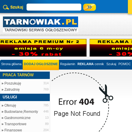
Strona główna
DODAJ OGŁOSZENIE
Regulamin
REKLAMA
cennik
Szukaj
POMOC
PRACA TARNÓW
»
Poszukuję
314
»
Zatrudnię
769
USŁUGI
»
Oferuję
785
»
Budowlane,Remonty
446
»
Gastronomiczne
13
»
Transportowe
89
»
Finansowe
204