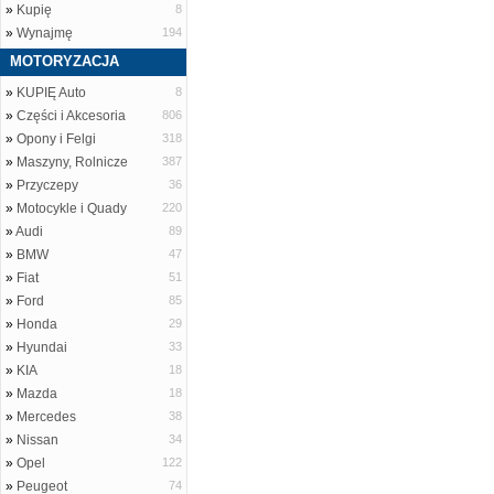
»
Kupię
8
»
Wynajmę
194
MOTORYZACJA
»
KUPIĘ Auto
8
»
Części i Akcesoria
806
»
Opony i Felgi
318
»
Maszyny, Rolnicze
387
»
Przyczepy
36
»
Motocykle i Quady
220
»
Audi
89
»
BMW
47
»
Fiat
51
»
Ford
85
»
Honda
29
»
Hyundai
33
»
KIA
18
»
Mazda
18
»
Mercedes
38
»
Nissan
34
»
Opel
122
»
Peugeot
74