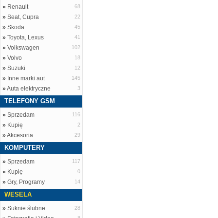
»
Renault
68
»
Seat, Cupra
22
»
Skoda
45
»
Toyota, Lexus
41
»
Volkswagen
102
»
Volvo
18
»
Suzuki
12
»
Inne marki aut
145
»
Auta elektryczne
3
TELEFONY GSM
»
Sprzedam
116
»
Kupię
2
»
Akcesoria
29
KOMPUTERY
»
Sprzedam
117
»
Kupię
0
»
Gry, Programy
14
WESELA
»
Suknie ślubne
28