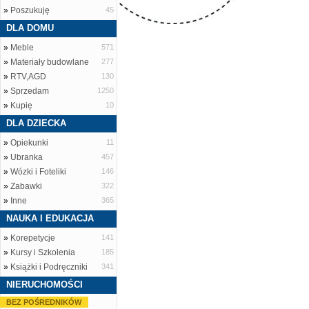
»
Poszukuję
45
DLA DOMU
»
Meble
571
»
Materiały budowlane
277
»
RTV,AGD
130
»
Sprzedam
1250
»
Kupię
10
DLA DZIECKA
»
Opiekunki
11
»
Ubranka
457
»
Wózki i Foteliki
146
»
Zabawki
322
»
Inne
365
NAUKA I EDUKACJA
»
Korepetycje
141
»
Kursy i Szkolenia
185
»
Książki i Podręczniki
341
NIERUCHOMOŚCI
BEZ POŚREDNIKÓW