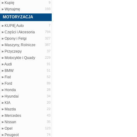
»
Kupię
9
»
Wynajmę
193
MOTORYZACJA
»
KUPIĘ Auto
7
»
Części i Akcesoria
794
»
Opony i Felgi
327
»
Maszyny, Rolnicze
387
»
Przyczepy
37
»
Motocykle i Quady
229
»
Audi
91
»
BMW
51
»
Fiat
52
»
Ford
89
»
Honda
28
»
Hyundai
34
»
KIA
20
»
Mazda
22
»
Mercedes
43
»
Nissan
35
»
Opel
123
»
Peugeot
74