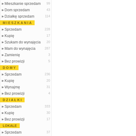
»
Mieszkanie sprzedam
99
»
Dom sprzedam
43
»
Działkę sprzedam
114
M I E S Z K A N I A
»
Sprzedam
228
»
Kupię
17
»
Szukam do wynajęcia
20
»
Mam do wynajęcia
287
»
Zamienię
3
»
Bez prowizji
5
D O M Y
»
Sprzedam
236
»
Kupię
20
»
Wynajmę
31
»
Bez prowizji
4
D Z I A Ł K I
»
Sprzedam
333
»
Kupię
30
»
Bez prowizji
17
LOKALE
»
Sprzedam
37