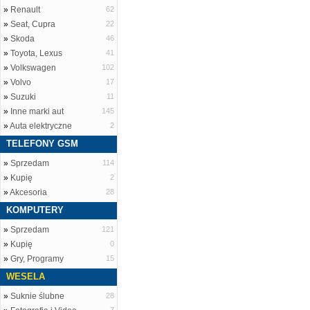
»
Renault
62
»
Seat, Cupra
22
»
Skoda
46
»
Toyota, Lexus
41
»
Volkswagen
102
»
Volvo
17
»
Suzuki
11
»
Inne marki aut
145
»
Auta elektryczne
2
TELEFONY GSM
»
Sprzedam
114
»
Kupię
2
»
Akcesoria
28
KOMPUTERY
»
Sprzedam
121
»
Kupię
0
»
Gry, Programy
15
WESELA
»
Suknie ślubne
28