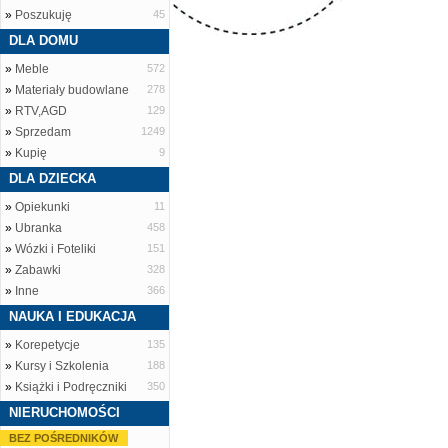
»
Poszukuję
45
DLA DOMU
»
Meble
572
»
Materiały budowlane
278
»
RTV,AGD
129
»
Sprzedam
1249
»
Kupię
9
DLA DZIECKA
»
Opiekunki
11
»
Ubranka
458
»
Wózki i Foteliki
151
»
Zabawki
328
»
Inne
366
NAUKA I EDUKACJA
»
Korepetycje
135
»
Kursy i Szkolenia
188
»
Książki i Podręczniki
350
NIERUCHOMOŚCI
BEZ POŚREDNIKÓW