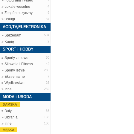
»
Fotografia i Video
7
»
Lokale weselne
4
»
Zespół muzyczny
9
»
Usługi
37
AGD,TV,ELEKTRONIKA
»
Sprzedam
594
»
Kupię
2
SPORT i HOBBY
»
Sporty zimowe
30
»
Siłownia i Fitness
42
»
Sporty letnie
285
»
Ekstremalne
7
»
Wędkarstwo
26
»
Inne
232
MODA i URODA
DAMSKA
»
Buty
36
»
Ubrania
133
»
Inne
106
MĘSKA