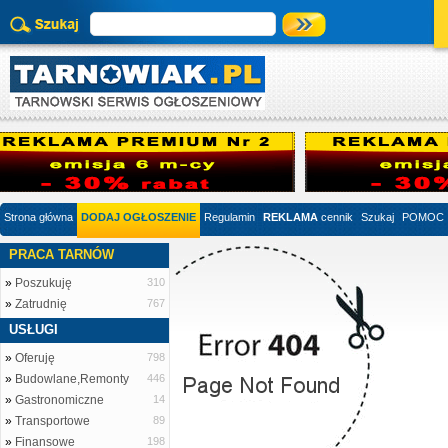
Strona główna
DODAJ OGŁOSZENIE
Regulamin
REKLAMA
cennik
Szukaj
POMOC
PRACA TARNÓW
»
Poszukuję
310
»
Zatrudnię
767
USŁUGI
»
Oferuję
798
»
Budowlane,Remonty
446
»
Gastronomiczne
14
»
Transportowe
89
»
Finansowe
198