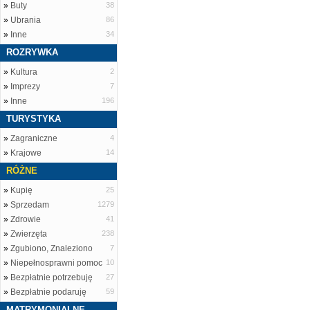
»
Buty
38
»
Ubrania
86
»
Inne
34
ROZRYWKA
»
Kultura
2
»
Imprezy
7
»
Inne
196
TURYSTYKA
»
Zagraniczne
4
»
Krajowe
14
RÓŻNE
»
Kupię
25
»
Sprzedam
1279
»
Zdrowie
41
»
Zwierzęta
238
»
Zgubiono, Znaleziono
7
»
Niepełnosprawni pomoc
10
»
Bezpłatnie potrzebuję
27
»
Bezpłatnie podaruję
59
MATRYMONIALNE