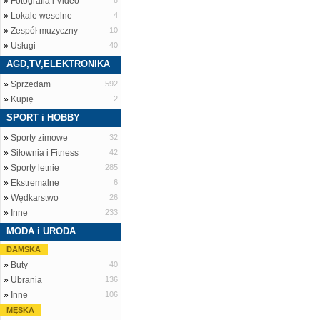
»
Fotografia i Video
8
»
Lokale weselne
4
»
Zespół muzyczny
10
»
Usługi
40
AGD,TV,ELEKTRONIKA
»
Sprzedam
592
»
Kupię
2
SPORT i HOBBY
»
Sporty zimowe
32
»
Siłownia i Fitness
42
»
Sporty letnie
285
»
Ekstremalne
6
»
Wędkarstwo
26
»
Inne
233
MODA i URODA
DAMSKA
»
Buty
40
»
Ubrania
136
»
Inne
106
MĘSKA