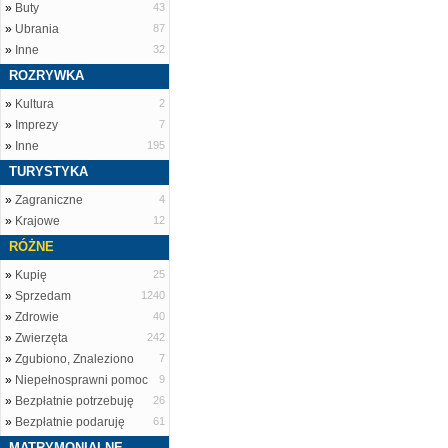
»
Buty
43
»
Ubrania
87
»
Inne
32
ROZRYWKA
»
Kultura
2
»
Imprezy
7
»
Inne
195
TURYSTYKA
»
Zagraniczne
4
»
Krajowe
12
RÓŻNE
»
Kupię
25
»
Sprzedam
1240
»
Zdrowie
40
»
Zwierzęta
242
»
Zgubiono, Znaleziono
7
»
Niepełnosprawni pomoc
9
»
Bezpłatnie potrzebuję
26
»
Bezpłatnie podaruję
61
MATRYMONIALNE