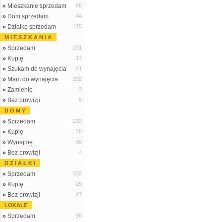
»
Mieszkanie sprzedam
95
»
Dom sprzedam
44
»
Działkę sprzedam
115
M I E S Z K A N I A
»
Sprzedam
231
»
Kupię
17
»
Szukam do wynajęcia
21
»
Mam do wynajęcia
292
»
Zamienię
3
»
Bez prowizji
5
D O M Y
»
Sprzedam
232
»
Kupię
20
»
Wynajmę
30
»
Bez prowizji
4
D Z I A Ł K I
»
Sprzedam
332
»
Kupię
29
»
Bez prowizji
17
LOKALE
»
Sprzedam
36