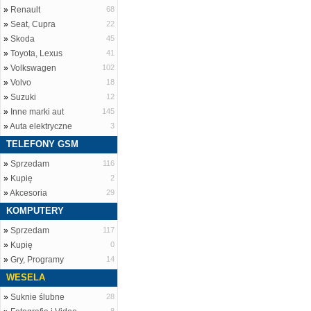
»
Renault
68
»
Seat, Cupra
22
»
Skoda
45
»
Toyota, Lexus
41
»
Volkswagen
102
»
Volvo
18
»
Suzuki
12
»
Inne marki aut
145
»
Auta elektryczne
3
TELEFONY GSM
»
Sprzedam
116
»
Kupię
2
»
Akcesoria
29
KOMPUTERY
»
Sprzedam
117
»
Kupię
0
»
Gry, Programy
14
WESELA
»
Suknie ślubne
28