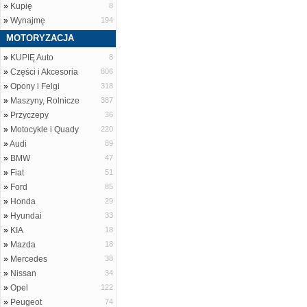
»
Kupię
8
»
Wynajmę
194
MOTORYZACJA
»
KUPIĘ Auto
8
»
Części i Akcesoria
806
»
Opony i Felgi
318
»
Maszyny, Rolnicze
387
»
Przyczepy
36
»
Motocykle i Quady
220
»
Audi
89
»
BMW
47
»
Fiat
51
»
Ford
85
»
Honda
29
»
Hyundai
33
»
KIA
18
»
Mazda
18
»
Mercedes
38
»
Nissan
34
»
Opel
122
»
Peugeot
74