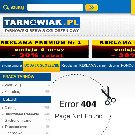
Strona główna
DODAJ OGŁOSZENIE
Regulamin
REKLAMA
cennik
Szukaj
POMOC
PRACA TARNÓW
»
Poszukuję
314
»
Zatrudnię
769
USŁUGI
»
Oferuję
785
»
Budowlane,Remonty
446
»
Gastronomiczne
13
»
Transportowe
89
»
Finansowe
204