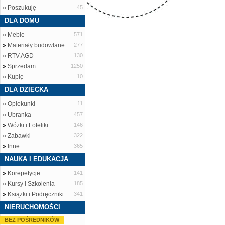
»
Poszukuję
45
DLA DOMU
»
Meble
571
»
Materiały budowlane
277
»
RTV,AGD
130
»
Sprzedam
1250
»
Kupię
10
DLA DZIECKA
»
Opiekunki
11
»
Ubranka
457
»
Wózki i Foteliki
146
»
Zabawki
322
»
Inne
365
NAUKA I EDUKACJA
»
Korepetycje
141
»
Kursy i Szkolenia
185
»
Książki i Podręczniki
341
NIERUCHOMOŚCI
BEZ POŚREDNIKÓW