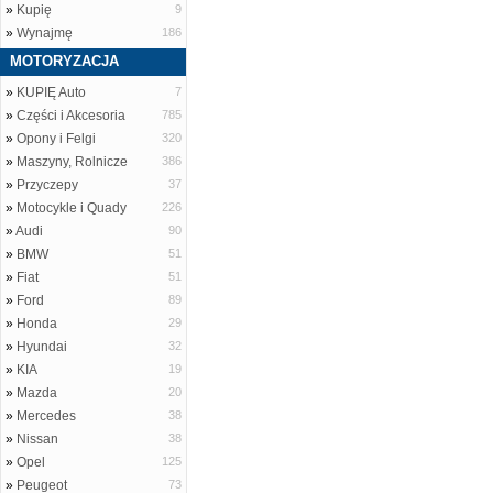
»
Kupię
9
»
Wynajmę
186
MOTORYZACJA
»
KUPIĘ Auto
7
»
Części i Akcesoria
785
»
Opony i Felgi
320
»
Maszyny, Rolnicze
386
»
Przyczepy
37
»
Motocykle i Quady
226
»
Audi
90
»
BMW
51
»
Fiat
51
»
Ford
89
»
Honda
29
»
Hyundai
32
»
KIA
19
»
Mazda
20
»
Mercedes
38
»
Nissan
38
»
Opel
125
»
Peugeot
73