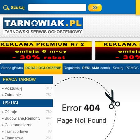
Strona główna
DODAJ OGŁOSZENIE
Regulamin
REKLAMA
cennik
Szukaj
POMOC
PRACA TARNÓW
»
Poszukuję
313
»
Zatrudnię
752
USŁUGI
»
Oferuję
780
»
Budowlane,Remonty
442
»
Gastronomiczne
14
»
Transportowe
88
»
Finansowe
231