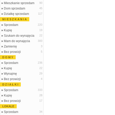
»
Mieszkanie sprzedam
90
»
Dom sprzedam
45
»
Działkę sprzedam
117
M I E S Z K A N I A
»
Sprzedam
220
»
Kupię
19
»
Szukam do wynajęcia
22
»
Mam do wynajęcia
300
»
Zamienię
3
»
Bez prowizji
5
D O M Y
»
Sprzedam
236
»
Kupię
22
»
Wynajmę
29
»
Bez prowizji
4
D Z I A Ł K I
»
Sprzedam
333
»
Kupię
28
»
Bez prowizji
17
LOKALE
»
Sprzedam
34