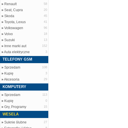
»
Renault
58
»
Seat, Cupra
20
»
Skoda
45
»
Toyota, Lexus
41
»
Volkswagen
96
»
Volvo
18
»
Suzuki
13
»
Inne marki aut
152
»
Auta elektryczne
3
TELEFONY GSM
»
Sprzedam
108
»
Kupię
3
»
Akcesoria
29
KOMPUTERY
»
Sprzedam
113
»
Kupię
0
»
Gry, Programy
15
WESELA
»
Suknie ślubne
27