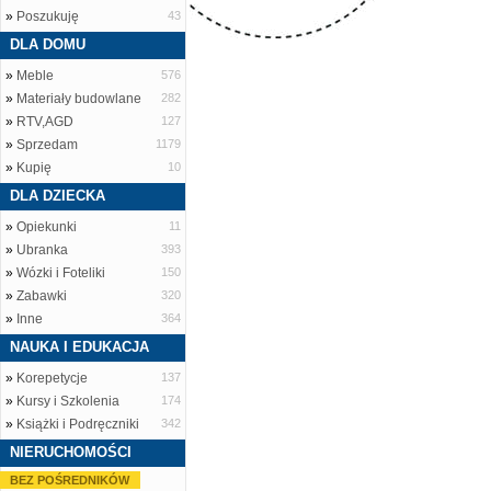
»
Poszukuję
43
DLA DOMU
»
Meble
576
»
Materiały budowlane
282
»
RTV,AGD
127
»
Sprzedam
1179
»
Kupię
10
DLA DZIECKA
»
Opiekunki
11
»
Ubranka
393
»
Wózki i Foteliki
150
»
Zabawki
320
»
Inne
364
NAUKA I EDUKACJA
»
Korepetycje
137
»
Kursy i Szkolenia
174
»
Książki i Podręczniki
342
NIERUCHOMOŚCI
BEZ POŚREDNIKÓW