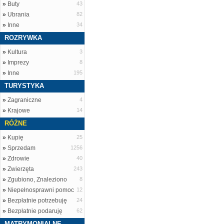
»
Buty
43
»
Ubrania
82
»
Inne
34
ROZRYWKA
»
Kultura
3
»
Imprezy
8
»
Inne
195
TURYSTYKA
»
Zagraniczne
4
»
Krajowe
14
RÓŻNE
»
Kupię
25
»
Sprzedam
1256
»
Zdrowie
40
»
Zwierzęta
243
»
Zgubiono, Znaleziono
8
»
Niepełnosprawni pomoc
12
»
Bezpłatnie potrzebuję
24
»
Bezpłatnie podaruję
62
MATRYMONIALNE