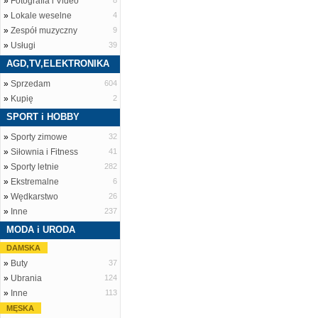
»
Fotografia i Video
8
»
Lokale weselne
4
»
Zespół muzyczny
9
»
Usługi
39
AGD,TV,ELEKTRONIKA
»
Sprzedam
604
»
Kupię
2
SPORT i HOBBY
»
Sporty zimowe
32
»
Siłownia i Fitness
41
»
Sporty letnie
282
»
Ekstremalne
6
»
Wędkarstwo
26
»
Inne
237
MODA i URODA
DAMSKA
»
Buty
37
»
Ubrania
124
»
Inne
113
MĘSKA